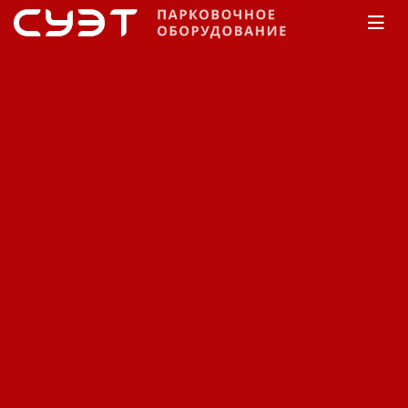
Главная
Каталог
Автоматические парковки
Дополнительное оборудование
Контроля
въезда/выезда
Контроля въезда/выезда
Сортировка:
По наименованию
Сначала недорогие
Сначала дорогие