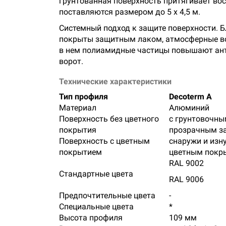
грунтованная поверхность притягивает во
поставляются размером до 5 x 4,5 м.
Системный подход к защите поверхности. 
покрыты защитным лаком, атмосферные воз
в нем полиамидные частицы повышают ант
ворот.
Технические характеристики
Тип профиля
Decoterm A
Материал
Алюминий
Поверхность без цветного
с грунтовочны
покрытия
прозрачным з
Поверхность с цветным
снаружи и изн
покрытием
цветным покр
RAL 9002
Стандартные цвета
RAL 9006
Предпочтительные цвета
-
Специальные цвета
*
Высота профиля
109 мм