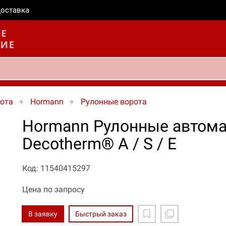
оставка
ота
Hormann
Рулонные ворота
Hormann Рулонные автома
Decotherm® A / S / E
Код: 11540415297
Цена по запросу
В заявку
Быстрый заказ