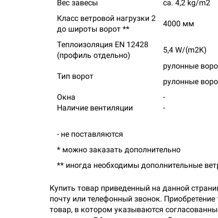
Вес завесы
ca. 4,2 kg/m2
Класс ветровой нагрузки 2
4000 мм
до широты ворот **
Теплоизоляция EN 12428
5,4 W/(m2K)
(профиль отдельно)
рулонные воро
Тип ворот
рулонные ворот
Окна
-
Наличие вентиляции
-
- не поставляются
* можно заказать дополнительно
** иногда необходимы дополнительные ве
Купить товар приведенный на данной страни
почту или телефонный звонок. Приобретение
товар, в котором указываются согласованные