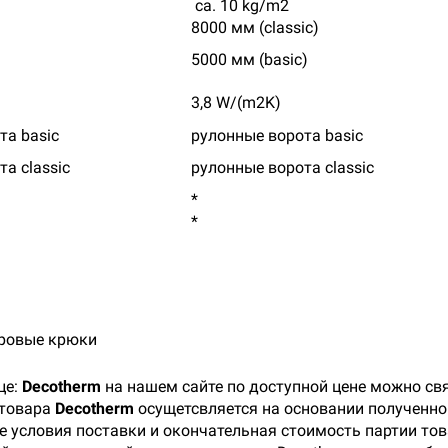
ca. 10 kg/m2
8000 мм (classic)
5000 мм (basic)
3,8 W/(m2K)
та basic
рулонные ворота basic
а classic
рулонные ворота classic
*
*
тровые крюки
це:
Decotherm
на нашем сайте по доступной цене можно св
 товара
Decotherm
осущетсвляется на основании полученног
 условия поставки и окончательная стоимость партии тов