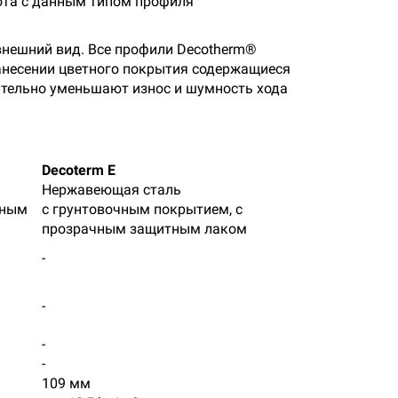
рота с данным типом профиля
внешний вид. Все профили Decotherm®
анесении цветного покрытия содержащиеся
тельно уменьшают износ и шумность хода
Decoterm E
Нержавеющая сталь
тным
с грунтовочным покрытием, с
прозрачным защитным лаком
-
-
-
-
109 мм