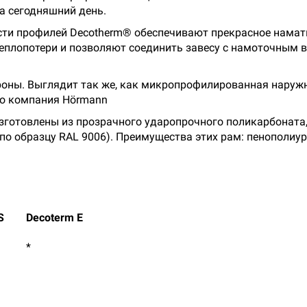
а сегодняшний день.
сти профилей Decotherm® обеспечивают прекрасное нама
плопотери и позволяют соединить завесу с намоточным в
роны. Выглядит так же, как микропрофилированная наружн
ко компания Hörmann
готовлены из прозрачного ударопрочного поликарбоната,
о образцу RAL 9006). Преимущества этих рам: пенополиур
S
Decoterm E
*