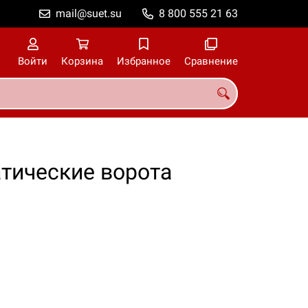
mail@suet.su
8 800 555 21 63
Войти
Корзина
Избранное
Сравнение
тические ворота