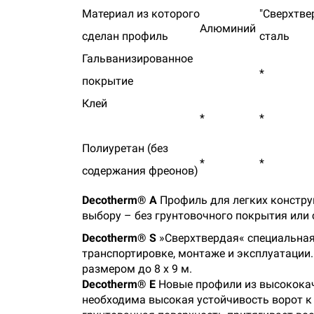
Материал из которого
"Сверхтве
Алюминий
сделан профиль
сталь
Гальванизированное
*
покрытие
Клей
*
*
Полиуретан (без
*
*
содержания фреонов)
Decotherm® A
Профиль для легких констру
выбору – без грунтовочного покрытия или 
Decotherm® S
»Сверхтвердая« специальна
транспортировке, монтаже и эксплуатации
размером до 8 x 9 м.
Decotherm® E
Новые профили из высококач
необходима высокая устойчивость ворот к