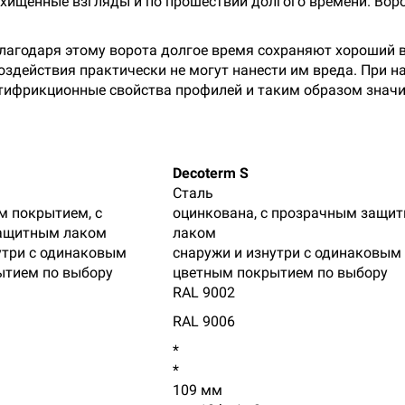
схищенные взгляды и по прошествии долгого времени. Во
Благодаря этому ворота долгое время сохраняют хороший 
действия практически не могут нанести им вреда. При н
ифрикционные свойства профилей и таким образом значи
Decoterm S
Сталь
м покрытием, с
оцинкована, с прозрачным защи
ащитным лаком
лаком
утри с одинаковым
снаружи и изнутри с одинаковым
ытием по выбору
цветным покрытием по выбору
RAL 9002
RAL 9006
*
*
109 мм